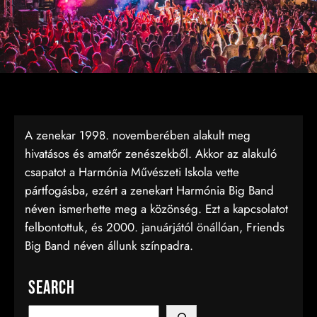
A zenekar 1998. novemberében alakult meg
hivatásos és amatőr zenészekből. Akkor az alakuló
csapatot a Harmónia Művészeti Iskola vette
pártfogásba, ezért a zenekart Harmónia Big Band
néven ismerhette meg a közönség. Ezt a kapcsolatot
felbontottuk, és 2000. januárjától önállóan, Friends
Big Band néven állunk színpadra.
Search
S