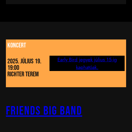
koncert
Early Bird jegyek július 15-ig
2025. Július 19.
kaphatóak.
19:00
richter terem
Friends Big Band