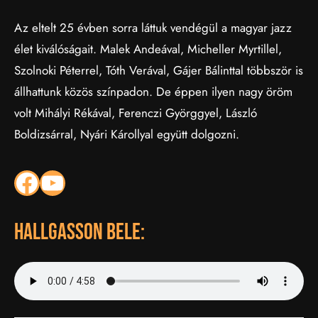
Az eltelt 25 évben sorra láttuk vendégül a magyar jazz
élet kiválóságait. Malek Andeával, Micheller Myrtillel,
Szolnoki Péterrel, Tóth Verával, Gájer Bálinttal többször is
állhattunk közös színpadon. De éppen ilyen nagy öröm
volt Mihályi Rékával, Ferenczi Györggyel, László
Boldizsárral, Nyári Károllyal együtt dolgozni.
Facebook
YouTube
hallgasson bele: