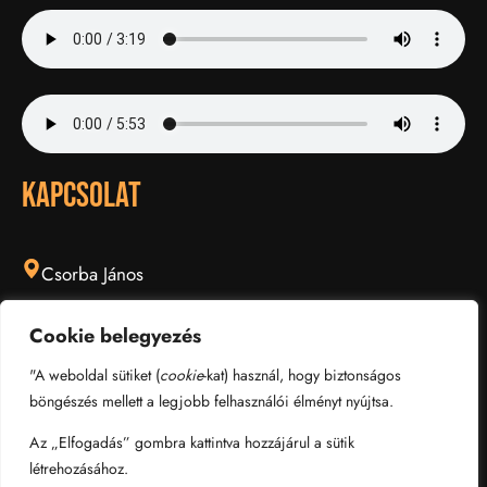
KAPCSOLAT
Csorba János
Cookie belegyezés
0620 981 7988
"A weboldal sütiket (
cookie
-kat) használ, hogy biztonságos
böngészés mellett a legjobb felhasználói élményt nyújtsa.
friendsbigband@gmail.com
Az „Elfogadás” gombra kattintva hozzájárul a sütik
létrehozásához.