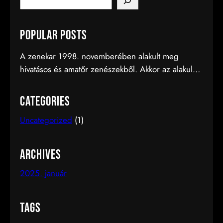
e
a
Popular Posts
r
c
A zenekar 1998. novemberében alakult meg
h
hivatásos és amatőr zenészekből. Akkor az alakuló
csapatot a Harmónia Művészeti Iskola vette
pártfogásba, ezért a zenekart Harmónia Big Band
Categories
néven ismerhette meg a közönség. Ezt a
Uncategorized
(1)
kapcsolatot felbontottuk, és 2000. januárjától
önállóan, Friends Big Band néven állunk színpadra.
Archives
2025. január
Tags