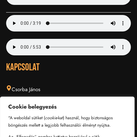
KAPCSOLAT
Csorba János
Cookie belegyezés
0620 981 7988
"A weboldal sütiket (
cookie
-kat) használ, hogy biztonságos
böngészés mellett a legjobb felhasználói élményt nyújtsa.
friendsbigband@gmail.com
Az „Elfogadás” gombra kattintva hozzájárul a sütik