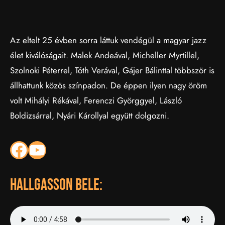
Az eltelt 25 évben sorra láttuk vendégül a magyar jazz
élet kiválóságait. Malek Andeával, Micheller Myrtillel,
Szolnoki Péterrel, Tóth Verával, Gájer Bálinttal többször is
állhattunk közös színpadon. De éppen ilyen nagy öröm
volt Mihályi Rékával, Ferenczi Györggyel, László
Boldizsárral, Nyári Károllyal együtt dolgozni.
Facebook
YouTube
hallgasson bele: